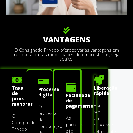
VANTAGENS
O Consignado Privado oferece várias vantagens em
relação a outras modalidades de empréstimos, veja
abaixo:
Taxa
Liberação
Processo
de
rápida
digital
Facilidade
juros
de
menores
Por
pagamento
O
ser
processo
O
As
um
de
Consignado
parcelas
processo
contratação
Privado
são
totalmente
do