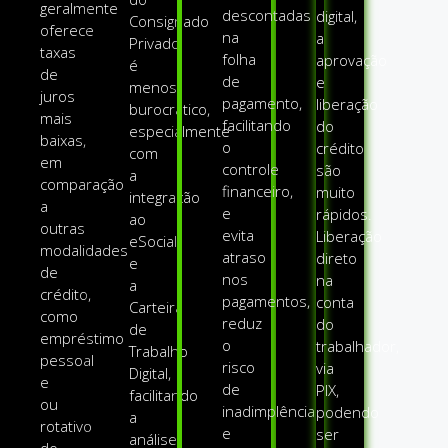
geralmente
descontadas
digital,
Consignado
oferece
na
a
Privado
taxas
folha
aprovação
é
de
de
e
menos
juros
pagamento,
liberação
burocrático,
mais
facilitando
do
especialmente
baixas,
o
crédito
com
em
controle
são
a
comparação
financeiro,
muito
integração
a
e
rápidos.
ao
outras
evita
Liberação
eSocial
modalidades
atraso
direto
e
de
nos
na
a
crédito,
pagamentos,
conta
Carteira
como
reduz
do
de
empréstimo
o
trabalhador,
Trabalho
pessoal
risco
via
Digital,
e
de
PIX,
facilitando
ou
inadimplência
podendo
a
rotativo
e
ser
análise