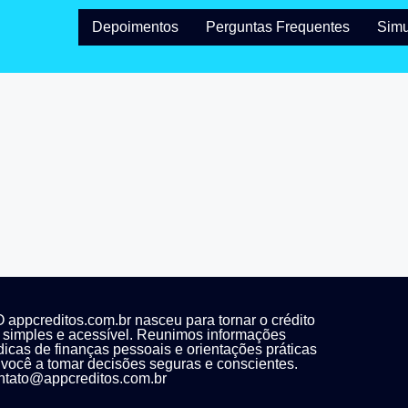
Depoimentos
Perguntas Frequentes
Simu
 appcreditos.com.br nasceu para tornar o crédito
 simples e acessível. Reunimos informações
 dicas de finanças pessoais e orientações práticas
 você a tomar decisões seguras e conscientes.
ontato@appcreditos.com.br